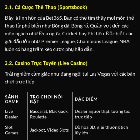
3.1. Cá Cược Thể Thao (Sportsbook)
Đây là linh hồn của Bet365. Bạn có thể tìm thấy mọi môn thể
thao từ phổ biến như Bóng đá, Bóng rổ, Quần vợt đến các
môn ngách như Đua ngựa, Cricket hay Phi tiêu. Đặc biệt, các
giải đấu lớn như Premier League, Champions League, NBA
luôn có hàng trăm kèo cược phụ hấp dẫn.
3.2. Casino Trực Tuyến (Live Casino)
Trải nghiệm cảm giác như đang ngồi tại Las Vegas với các bàn
chơi trực tiếp:
SẢNH
TRÒ CHƠI NỔI
ĐẶC ĐIỂM
GAME
BẬT
Live
Baccarat, Blackjack,
Dealer người thật, tương tác
Dealer
Roulette
trực tiếp
Slot
Đồ họa 3D, giải thưởng tích
Jackpot, Video Slots
Games
lũy lớn