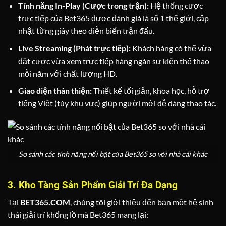
Tính năng In-Play (Cược trong trận):
Hệ thống cược
trực tiếp của Bet365 được đánh giá là số 1 thế giới, cập
nhật từng giây theo diễn biến trận đấu.
Live Streaming (Phát trực tiếp):
Khách hàng có thể vừa
đặt cược vừa xem trực tiếp hàng ngàn sự kiện thể thao
mỗi năm với chất lượng HD.
Giao diện thân thiện:
Thiết kế tối giản, khoa học, hỗ trợ
tiếng Việt (tùy khu vực) giúp người mới dễ dàng thao tác.
So sánh các tính năng nổi bật của Bet365 so với nhà cái khác
3. Kho Tàng Sản Phẩm Giải Trí Đa Dạng
Tại
BET365.COM
, chúng tôi giới thiệu đến bạn một hệ sinh
thái giải trí khổng lồ mà Bet365 mang lại: