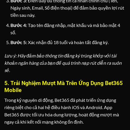
Bước 3:
Điền đầy đủ thông tin cá nhân chính chủ (Tên,
Ngày sinh, Email, Số điện thoại) để đảm bảo quyền lợi rút
tiền sau này.
Bước 4:
Tạo tên đăng nhập, mật khẩu và mã bảo mật 4
số.
Bước 5:
Xác nhận đủ 18 tuổi và hoàn tất đăng ký.
Lưu ý: Hãy đảm bảo thông tin đăng ký trùng khớp với tài
khoản ngân hàng của bạn để quá trình nạp rút diễn ra suôn
sẻ.
5. Trải Nghiệm Mượt Mà Trên Ứng Dụng Bet365
Mobile
Trong kỷ nguyên di động, Bet365 đã phát triển ứng dụng
riêng biệt cho cả hai hệ điều hành iOS và Android. App
Bet365 được tối ưu hóa dung lượng, hoạt động mượt mà
ngay cả khi kết nối mạng không ổn định.