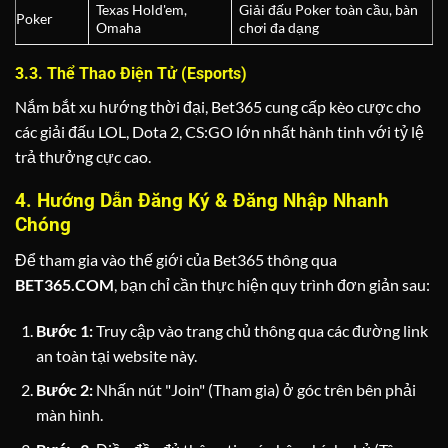
Texas Hold'em,
Giải đấu Poker toàn cầu, bàn
Poker
Omaha
chơi đa dạng
3.3. Thể Thao Điện Tử (Esports)
Nắm bắt xu hướng thời đại, Bet365 cung cấp kèo cược cho
các giải đấu LOL, Dota 2, CS:GO lớn nhất hành tinh với tỷ lệ
trả thưởng cực cao.
4. Hướng Dẫn Đăng Ký & Đăng Nhập Nhanh
Chóng
Để tham gia vào thế giới của Bet365 thông qua
BET365.COM
, bạn chỉ cần thực hiện quy trình đơn giản sau:
Bước 1:
Truy cập vào trang chủ thông qua các đường link
an toàn tại website này.
Bước 2:
Nhấn nút "Join" (Tham gia) ở góc trên bên phải
màn hình.