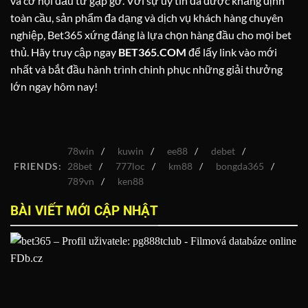
và cơ hội đầu tư gặp gỡ. Với sự uy tín đã được khẳng định
toàn cầu, sản phẩm đa dạng và dịch vụ khách hàng chuyên
nghiệp, Bet365 xứng đáng là lựa chọn hàng đầu cho mọi bet
thủ. Hãy truy cập ngay
BET365.COM
để lấy link vào mới
nhất và bắt đầu hành trình chinh phục những giải thưởng
lớn ngay hôm nay!
78win
kuwin
ee88
debet
FRIENDS:
28bet
777loc
km88
bongda365
789vn
ken88
BÀI VIẾT MỚI CẬP NHẬT