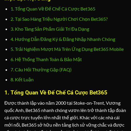
1. Tổng Quan Về Đế Chế Cá Cược Bet365
2. Tại Sao Hàng Triệu Người Chơi Chọn Bet365?
3. Kho Tàng Sản Phẩm Giải Trí Đa Dạng
4. Hướng Dẫn Đăng Ký & Đăng Nhập Nhanh Chóng
5. Trải Nghiệm Mượt Mà Trên Ứng Dụng Bet365 Mobile
6. Hệ Thống Thanh Toán & Bảo Mật
7. Câu Hỏi Thường Gặp (FAQ)
8. Kết Luận
1. Tổng Quan Về Đế Chế Cá Cược Bet365
Được thành lập vào năm 2000 tại Stoke-on-Trent, Vương
quốc Anh, Bet365 nhanh chóng vươn lên trở thành tập đoàn
cá cược trực tuyến lớn nhất thế giới. Khác với các nhà cái
mới nổi, Bet365 sở hữu nền tảng lịch sử vững chắc và được