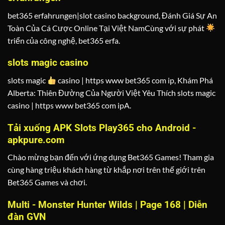
bet365 erfahrungen|slot casino background, Đánh Giá Sự An
Toàn Của Cá Cược Online Tại Việt NamCùng với sự phát
triển của công nghệ, bet365 erfa.
slots magic casino
slots magic
casino | https www bet365 com ip, Khám Phá
Alberta: Thiên Đường Của Người Việt Yêu Thích slots magic
casino | https www bet365 com ipA.
Tải xuống APK Slots Play365 cho Android -
apkpure.com
Chào mừng bạn đến với ứng dụng Bet365 Games! Tham gia
cùng hàng triệu khách hàng từ khắp nơi trên thế giới trên
Bet365 Games và chơi.
Multi - Monster Hunter Wilds | Page 168 | Diễn
đàn GVN