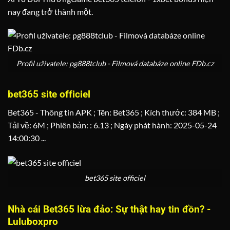
nay đang trở thành một.
Profil uživatele: pg888tclub - Filmová databáze online FDb.cz
bet365 site officiel
Bet365 - Thông tin APK ; Tên: Bet365 ; Kích thước: 384 MB ;
Tải về: 6M ; Phiên bản: : 6.13 ; Ngày phát hành: 2025-05-24
14:00:30 ...
bet365 site officiel
Nhà cái Bet365 lừa đảo: Sự thật hay tin đồn? -
Luluboxpro