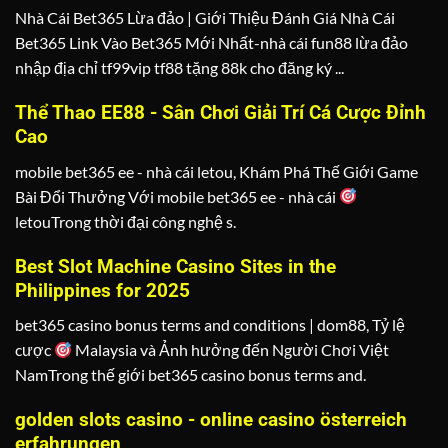
Nhà Cái Bet365 Lừa đảo | Giới Thiệu Đánh Giá Nhà Cái
Bet365 Link Vào Bet365 Mới Nhất-nhà cái fun88 lừa đảo
nhập địa chỉ tf99vip tf88 tặng 88k cho đăng ký ...
Thể Thao EE88 - Sân Chơi Giải Trí Cá Cược Đỉnh
Cao
mobile bet365 ee - nhà cái letou, Khám Phá Thế Giới Game
Bài Đổi Thưởng Với mobile bet365 ee - nhà cái
letouTrong thời đại công nghệ s.
Best Slot Machine Casino Sites in the
Philippines for 2025
bet365 casino bonus terms and conditions | dom88, Tỷ lệ
cược
Malaysia và Ảnh hưởng đến Người Chơi Việt
NamTrong thế giới bet365 casino bonus terms and.
golden slots casino - online casino österreich
erfahrungen