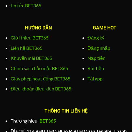
tin tức BET365
HƯỚNG DẪN
GAME HOT
Giới thiệu BET365
Đăng ký
Liên hệ BET365
Đăng nhập
Khuyến mãi BET365
Nạp tiền
Chính sách bảo mật BET365
Rút tiền
Giấy phép hoạt động BET365
Tải app
Điều khoản điều kiện BET365
THÔNG TIN LIÊN HỆ
Thương hiệu:
BET365
Địa chỉ:
114 PHU THO HOA P. PTH Quan Tan Phu Thanh