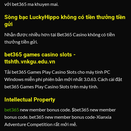
với bet365 ma khuyen mai.
Sòng bạc LuckyHippo không có tiền thưởng tiền
gửi
Nhận được nhiều hơn tại Bet365 Casino không có tiền
thưởng tiền gửi.
bet365 games casino slots -
ttshth.vnkgu.edu.vn
Tải bet365 Games Play Casino Slots cho máy tính PC
Windows miễn phí phiên bản mới nhất 3.0.63. Cách cài đặt
bet365 Games Play Casino Slots trên máy tính.
Intellectual Property
bet365
new member bonus code. $bet365 new member
bonus code. bet365 new member bonus code-Xianxia
Adventure Competition rất mới mẻ.