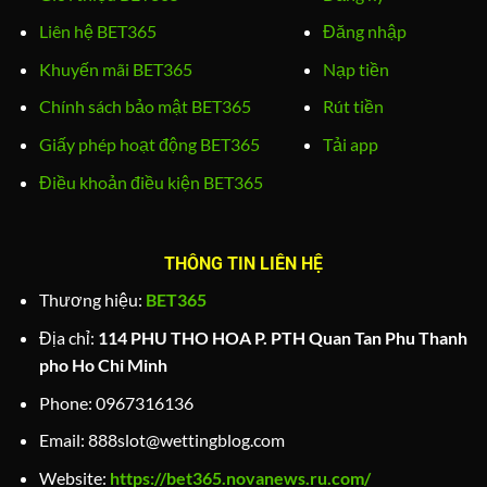
Liên hệ BET365
Đăng nhập
Khuyến mãi BET365
Nạp tiền
Chính sách bảo mật BET365
Rút tiền
Giấy phép hoạt động BET365
Tải app
Điều khoản điều kiện BET365
THÔNG TIN LIÊN HỆ
Thương hiệu:
BET365
Địa chỉ:
114 PHU THO HOA P. PTH Quan Tan Phu Thanh
pho Ho Chi Minh
Phone:
0967316136
Email:
888slot@wettingblog.com
Website:
https://bet365.novanews.ru.com/