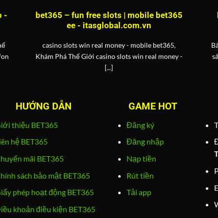
 -
bet365 – fun free slots | mobile bet365
ee - itasglobal.com.vn
hế
casino slots win real money - mobile bet365,
Bà
fon
Khám Phá Thế Giới casino slots win real money -
s
[...]
HƯỚNG DẪN
GAME HOT
iới thiệu BET365
Đăng ký
T
iên hệ BET365
Đăng nhập
Đ
T
huyến mãi BET365
Nạp tiền
hính sách bảo mật BET365
Rút tiền
E
iấy phép hoạt động BET365
Tải app
W
iều khoản điều kiện BET365