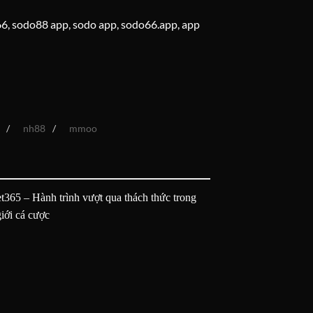
66, sodo88 app, sodo app, sodo66.app, app
nh88
mmoo