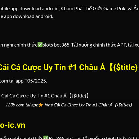
obile app download android, Khám Phá Thế Giới Game Poki và
e app download android.
 nghị chính thức
slots bet365-Tải xuống chính thức APP, tải x
ái Cá Cược Uy Tín #1 Châu Á【{$title
com tai app T05/2025.
123b com tai app
Nhà Cái Cá Cược Uy Tín #1 Châu Á【{$title}】
ko-ic.vn
yến nghị chính thức
Bet365 nhà cái-Tải xuống chính thức APP, 