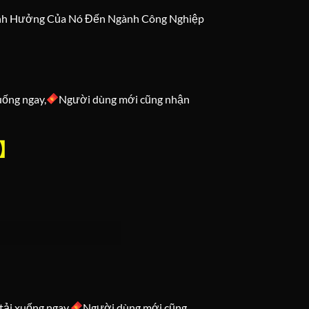
 Ảnh Hưởng Của Nó Đến Ngành Công Nghiệp
uống ngay,
Người dùng mới cũng nhận
}】
tải xuống ngay,
Người dùng mới cũng