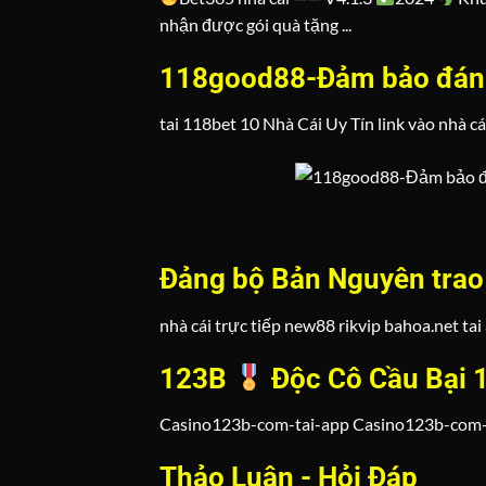
nhận được gói quà tặng ...
118good88-Đảm bảo đánh
tai 118bet 10 Nhà Cái Uy Tín link vào nhà cá
Đảng bộ Bản Nguyên trao
nhà cái trực tiếp new88 rikvip bahoa.net tai
123B
Độc Cô Cầu Bại 
Casino123b-com-tai-app Casino123b-com-tai-
Thảo Luận - Hỏi Đáp