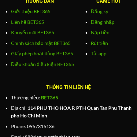
HƯỚNG DẪN
GAME HOT
Giới thiệu BET365
Đăng ký
Liên hệ BET365
Đăng nhập
Khuyến mãi BET365
Nạp tiền
Chính sách bảo mật BET365
Rút tiền
Giấy phép hoạt động BET365
Tải app
Điều khoản điều kiện BET365
THÔNG TIN LIÊN HỆ
Thương hiệu:
BET365
Địa chỉ:
114 PHU THO HOA P. PTH Quan Tan Phu Thanh
pho Ho Chi Minh
Phone:
0967316136
Email:
888slot@wettingblog.com