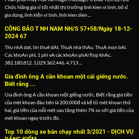
Chức Năng giá sỉ tốt nhất thị trường linh kien vi tinh, bỏ sỉ
gia dụng, linh kiện vi tính, linh kien dien ...
CÔNG BÁO T NH NAM NH/S 57+58/Ngày 18-12-
2024 67
Thu nhA dat, tin thuê dAt. ThuA nhà thAu. ThuA mon bAi.
Các khoAn phi, 1 phi vA các khoAn phAi flop khAc.
382.180.812. 1.029.362.446. 4.713 ...
Gia đình ông A cần khoan một cái giếng nước.
Biết rằng ...
Gia đình ông A cần khoan một giếng nước. Biết rằng giá tiền
của mét khoan đàu tiên là 200.000đ và kể từ mét khoan thứ
hai, giá tiền của mỗi mét sau tăng thêm 7% so với giá tiền của
mét khoan ngay trước đó.
Top 10 dòng xe bán chạy nhất 3/2021 - DỊCH VỤ