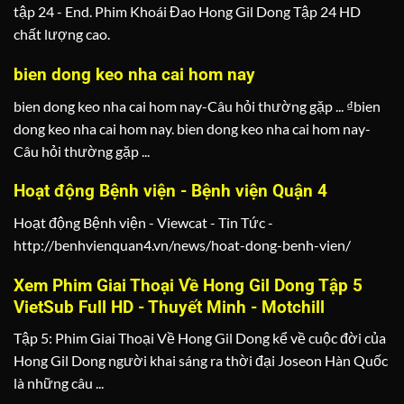
tập 24 - End. Phim Khoái Đao Hong Gil Dong Tập 24 HD
chất lượng cao.
bien dong keo nha cai hom nay
bien dong keo nha cai hom nay-Câu hỏi thường gặp ... ₫bien
dong keo nha cai hom nay. bien dong keo nha cai hom nay-
Câu hỏi thường gặp ...
Hoạt động Bệnh viện - Bệnh viện Quận 4
Hoạt động Bệnh viện - Viewcat - Tin Tức -
http://benhvienquan4.vn/news/hoat-dong-benh-vien/
Xem Phim Giai Thoại Về Hong Gil Dong Tập 5
VietSub Full HD - Thuyết Minh - Motchill
Tập 5: Phim Giai Thoại Về Hong Gil Dong kể về cuộc đời của
Hong Gil Dong người khai sáng ra thời đại Joseon Hàn Quốc
là những câu ...