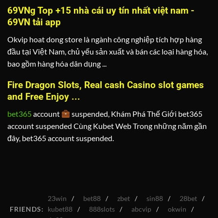
69VNg Top +15 nhà cái uy tín nhất việt nam -
69VN tải app
Okvip hoat dong store là ngành công nghiệp tích hợp hàng
đầu tại Việt Nam, chủ yếu sản xuất và bán các loại hàng hóa,
bao gồm hàng hóa dân dụng ...
Fire Dragon Slots, Real cash Casino slot games
and Free Enjoy ...
bet365
account
suspended, Khám Phá Thế Giới bet365
account suspended Cùng Kubet Web Trong những năm gần
đây, bet365 account suspended.
23win
bet88
zbet
sin88
28bet
FRIENDS:
kubet88
888slots
abcvip
okwin