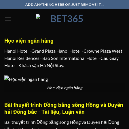
Bỏ
ADD ANYTHING HERE OR JUST REMOVE IT...
qua
nội
dung
Học viện ngân hàng
Hanoi Hotel · Grand Plaza Hanoi Hotel · Crowne Plaza West
Hanoi Residences · Bao Son International Hotel · Cau Giay
Hotel · Khách sạn Hà Nội Stay.
Học viện ngân hàng
Bài thuyết trình Đồng bằng sông Hồng và Duyên
hải Đông bắc - Tài liệu, Luận văn
Bài thuyết trình Đồng bằng sông Hồng và Duyên hải Đông