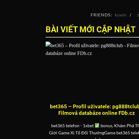
FRIENDS:
kuwin
z
BÀI VIẾT MỚI CẬP NHẬT
i nghiệm cược
bet365 – Profil uživatele: pg888tclub
 cầu
Filmová databáze online FDb.cz
 trực tuyến hàng
bet365 telefon - 1xbet
bonus, Khám Phá T
n phẩm đa dạng,
Giới Game Xì Tố Đổi ThưởngGame bet365 tele