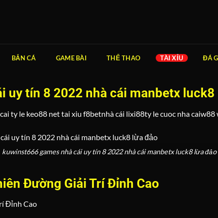
BẮN CÁ
GAME BÀI
THỂ THAO
TÀI XỈU
ĐÁ 
 uy tín 8 2022 nhà cái manbetx luck8
i ty le keo88 net tai xiu f8betnhà cái lixi88ty le cuoc nha caiw88
kuwinst666 games nhà cái uy tín 8 2022 nhà cái manbetx luck8 lừa đảo
hiên Đường Giải Trí Đỉnh Cao
rí Đỉnh Cao