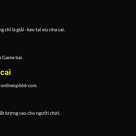
ỉ là giải · keo tai xiu nha cai.
ỉu Game bai.
 cai
no onlinesp666 com.
hất lượng cao cho người chơi.