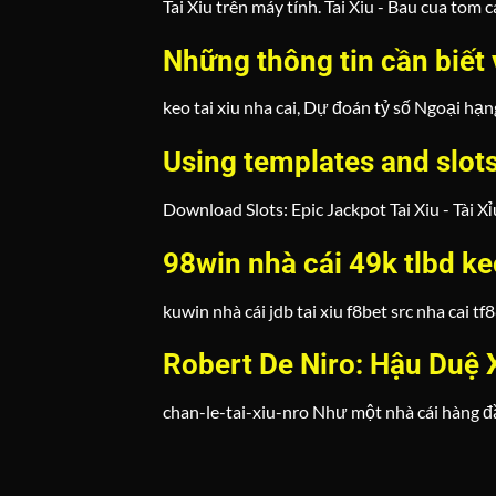
Tai Xiu trên máy tính. Tai Xiu - Bau cua tom 
Những thông tin cần biết v
keo tai xiu nha cai, Dự đoán tỷ số Ngoại hạng
Using templates and slot
Download Slots: Epic Jackpot Tai Xiu - Tài Xỉ
98win nhà cái 49k tlbd ke
kuwin nhà cái jdb tai xiu f8bet src nha cai 
Robert De Niro: Hậu Duệ 
chan-le-tai-xiu-nro Như một nhà cái hàng đ