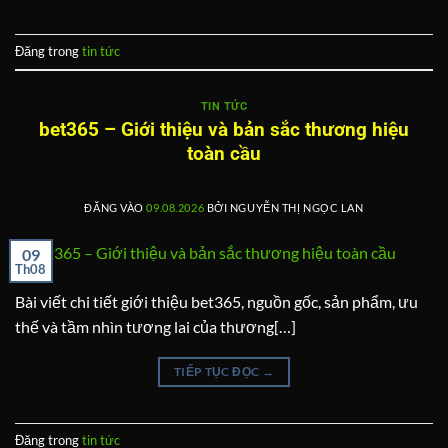
Đăng trong
tin tức
TIN TỨC
bet365 – Giới thiệu và bản sắc thương hiệu
toàn cầu
ĐĂNG VÀO
09.08.2026
BỞI
NGUYỄN THỊ NGỌC LAN
09
Th08
Bài viết chi tiết giới thiệu bet365, nguồn gốc, sản phẩm, ưu
thế và tầm nhìn tương lai của thương[…]
TIẾP TỤC ĐỌC
→
Đăng trong
tin tức