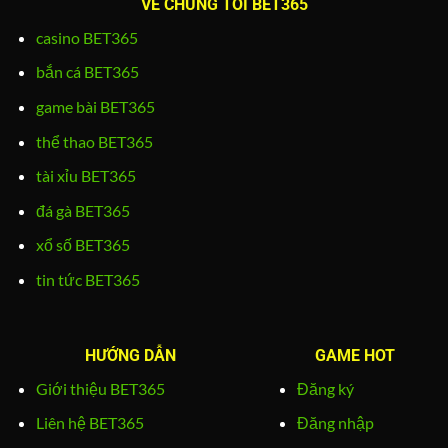
VỀ CHÚNG TÔI BET365
casino BET365
bắn cá BET365
game bài BET365
thể thao BET365
tài xỉu BET365
đá gà BET365
xổ số BET365
tin tức BET365
HƯỚNG DẪN
GAME HOT
Giới thiệu BET365
Đăng ký
Liên hệ BET365
Đăng nhập