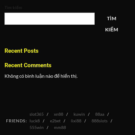
Tìm kiếm
TÌM
KIẾM
Recent Posts
Recent Comments
Không có bình luận nào để hiển thị.
slot365
xn88
kuwin
88aa
FRIENDS:
luck8
e2bet
lixi88
888slots
555win
mm88