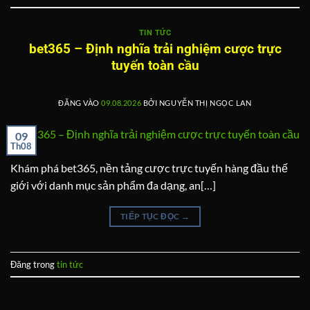
TIN TỨC
bet365 – Định nghĩa trải nghiệm cược trực
tuyến toàn cầu
ĐĂNG VÀO
09.08.2026
BỞI
NGUYỄN THỊ NGỌC LAN
09
Th08
Khám phá bet365, nền tảng cược trực tuyến hàng đầu thế
giới với danh mục sản phẩm đa dạng, an[…]
TIẾP TỤC ĐỌC
→
Đăng trong
tin tức