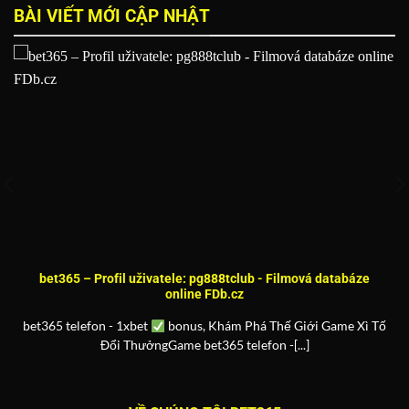
BÀI VIẾT MỚI CẬP NHẬT
bet365 – Profil uživatele: pg888tclub - Filmová databáze
online FDb.cz
bet365 telefon - 1xbet
bonus, Khám Phá Thế Giới Game Xì Tố
Đổi ThưởngGame bet365 telefon -[...]