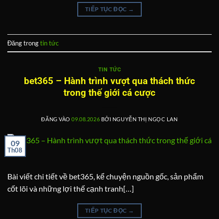
TIẾP TỤC ĐỌC
→
Đăng trong
tin tức
TIN TỨC
bet365 – Hành trình vượt qua thách thức
trong thế giới cá cược
ĐĂNG VÀO
09.08.2026
BỞI
NGUYỄN THỊ NGỌC LAN
09
Th08
Bài viết chi tiết về bet365, kể chuyện nguồn gốc, sản phẩm
cốt lõi và những lợi thế cạnh tranh[…]
TIẾP TỤC ĐỌC
→