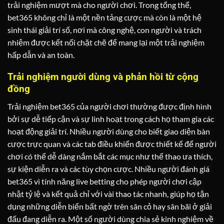
trải nghiệm mượt mà cho người chơi. Trong tổng thể,
bet365 không chỉ là một nền tảng cược mà còn là một hệ
sinh thái giải trí số, nơi mà công nghệ, con người và trách
nhiệm được kết nối chặt chẽ để mang lại một trải nghiệm
hấp dẫn và an toàn.
Trải nghiệm người dùng và phản hồi từ cộng
đồng
Trải nghiệm bet365 của người chơi thường được định hình
bởi sự dễ tiếp cận và sự linh hoạt trong cách họ tham gia các
hoạt động giải trí. Nhiều người dùng cho biết giao diện bàn
cược trực quan và các tab điều khiển được thiết kế để người
chơi có thể dễ dàng nắm bắt các mục như thể thao ưa thích,
sự kiện diễn ra và các tùy chọn cược. Nhiều người đánh giá
bet365 vì tính năng live betting cho phép người chơi cập
nhật tỷ lệ và kết quả chỉ với vài thao tác nhanh, giúp họ tận
dụng những diễn biến bất ngờ trên sân cỏ hay sân bãi ở giải
đấu đang diễn ra. Một số người dùng chia sẻ kinh nghiệm về