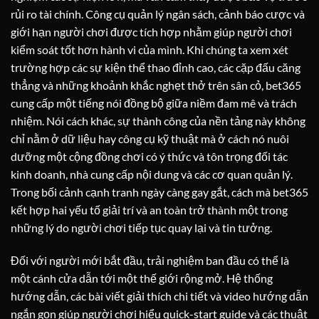
rủi ro tài chính. Công cụ quản lý ngân sách, cảnh báo cược và
giới hạn người chơi được tích hợp nhằm giúp người chơi
kiểm soát tốt hơn hành vi của mình. Khi chúng ta xem xét
trường hợp các sự kiện thể thao đỉnh cao, các cặp đấu căng
thẳng và những khoảnh khắc nghẹt thở trên sân cỏ, bet365
cung cấp một tiếng nói đồng bộ giữa niềm đam mê và trách
nhiệm. Nói cách khác, sự thành công của nền tảng này không
chỉ nằm ở dữ liệu hay công cụ kỹ thuật mà ở cách nó nuôi
dưỡng một cộng đồng chơi có ý thức và tôn trọng đối tác
kinh doanh, nhà cung cấp nội dung và các cơ quan quản lý.
Trong bối cảnh cạnh tranh ngày càng gay gắt, cách mà bet365
kết hợp hai yếu tố giải trí và an toàn trở thành một trong
những lý do người chơi tiếp tục quay lại và tin tưởng.
Đối với người mới bắt đầu, trải nghiệm ban đầu có thể là
một cánh cửa dẫn tới một thế giới rộng mở. Hệ thống
hướng dẫn, các bài viết giải thích chi tiết và video hướng dẫn
ngắn gọn giúp người chơi hiểu quick-start guide và các thuật