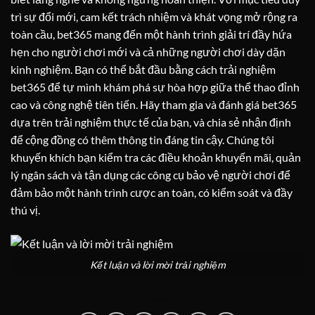
trì sự đổi mới, cam kết trách nhiệm và khát vọng mở rộng ra
toàn cầu, bet365 mang đến một hành trình giải trí đầy hứa
hẹn cho người chơi mới và cả những người chơi dày dặn
kinh nghiệm. Bạn có thể bắt đầu bằng cách trải nghiệm
bet365 để tự mình khám phá sự hòa hợp giữa thể thao đỉnh
cao và công nghệ tiên tiến. Hãy tham gia và đánh giá bet365
dựa trên trải nghiệm thực tế của bạn, và chia sẻ nhận định
để cộng đồng có thêm thông tin đáng tin cậy. Chúng tôi
khuyến khích bạn kiểm tra các điều khoản khuyến mãi, quản
lý ngân sách và tận dụng các công cụ bảo vệ người chơi để
đảm bảo một hành trình cược an toàn, có kiểm soát và đầy
thú vị.
Kết luận và lời mời trải nghiệm