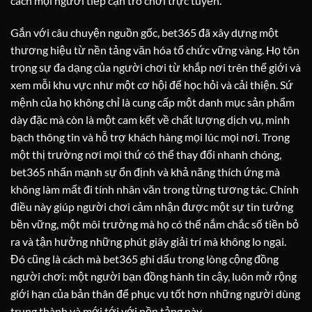
cách mọi người tiếp cận trò chơi trực tuyến.
Gắn với câu chuyện nguồn gốc, bet365 đã xây dựng một
thương hiệu từ nền tảng văn hóa tổ chức vững vàng. Họ tôn
trọng sự đa dạng của người chơi từ khắp nơi trên thế giới và
xem mỗi khu vực như một cơ hội để học hỏi và cải thiện. Sứ
mệnh của họ không chỉ là cung cấp một danh mục sản phẩm
dày đặc mà còn là một cam kết về chất lượng dịch vụ, minh
bạch thông tin và hỗ trợ khách hàng mọi lúc mọi nơi. Trong
một thị trường nơi mọi thứ có thể thay đổi nhanh chóng,
bet365 nhấn mạnh sự ổn định và khả năng thích ứng mà
không làm mất đi tính nhân văn trong từng tương tác. Chính
điều này giúp người chơi cảm nhận được một sự tin tưởng
bền vững, một môi trường mà họ có thể nắm chắc số tiền bỏ
ra và tận hưởng những phút giây giải trí mà không lo ngại.
Đó cũng là cách mà bet365 ghi dấu trong lòng cộng đồng
người chơi: một người bạn đồng hành tin cậy, luôn mở rộng
giới hạn của bản thân để phục vụ tốt hơn những người dùng
trung thành và mới tới với nền tảng này.