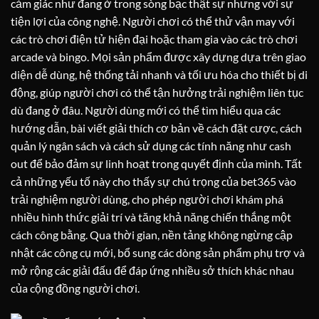
cảm giác như đang ở trong sòng bạc thật sự nhưng với sự
tiện lợi của công nghệ. Người chơi có thể thử vận may với
các trò chơi điện tử hiện đại hoặc tham gia vào các trò chơi
arcade và bingo. Mọi sản phẩm được xây dựng dựa trên giao
diện dễ dùng, hệ thống tải nhanh và tối ưu hóa cho thiết bị di
động, giúp người chơi có thể tận hưởng trải nghiệm liên tục
dù đang ở đâu. Người dùng mới có thể tìm hiểu qua các
hướng dẫn, bài viết giải thích cơ bản về cách đặt cược, cách
quản lý ngân sách và cách sử dụng các tính năng như cash
out để bảo đảm sự linh hoạt trong quyết định của mình. Tất
cả những yếu tố này cho thấy sự chú trọng của bet365 vào
trải nghiệm người dùng, cho phép người chơi khám phá
nhiều hình thức giải trí và tăng khả năng chiến thắng một
cách công bằng. Qua thời gian, nền tảng không ngừng cập
nhật các công cụ mới, bổ sung các dòng sản phẩm phụ trợ và
mở rộng các giải đấu để đáp ứng nhiều sở thích khác nhau
của cộng đồng người chơi.