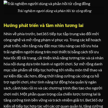
Trải nghiệm người dùng và phản hồi từ cộng đồng
Hướng phát triển và tầm nhìn tương lai
Nhìn về phía trước, bet365 tiếp tục tập trung vào đổi mới
công nghệ và mở rộng phạm vi phục vụ. Trong các kế hoạch
phát triển, nền tảng này đặt mục tiêu nâng cao tối ưu hóa
trải nghiệm người dùng trên mọi thiết bị bằng cách tối ưu
hóa tốc độ tải trang, cải thiện khả năng tương tác và cá nhân
hóa nội dung dựa trên hành vi người chơi. Sự mở rộng danh
mục sản phẩm sẽ tiếp tục hướng tới nhiều môn thể thao và
sự kiện đặc sắc hơn, đồng thời tăng cường các công cụ hỗ
trợ người chơi, như tính năng tự động hóa quản lý ngân
sách, cảnh báo rủi ro và các chương trình đào tạo cho người
chơi mới. Một phần quan trọng của chiến lược tương lai là
tăng cường tính bền vững và trách nhiệm giải trí. Bet365 dự
kiến sẽ tiếp tục hợp tác với các cơ quan quản lý, tăng cường